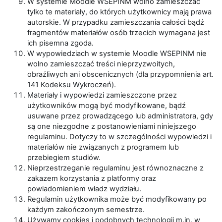
W systemie Moodle WSEPINM wolno zamieszczać
tylko te materiały, do których użytkownicy mają prawa
autorskie. W przypadku zamieszczania całości bądź
fragmentów materiałów osób trzecich wymagana jest
ich pisemna zgoda.
W wypowiedziach w systemie Moodle WSEPINM nie
wolno zamieszczać treści nieprzyzwoitych,
obraźliwych ani obscenicznych (dla przypomnienia art.
141 Kodeksu Wykroczeń).
Materiały i wypowiedzi zamieszczone przez
użytkowników mogą być modyfikowane, bądź
usuwane przez prowadzącego lub administratora, gdy
są one niezgodne z postanowieniami niniejszego
regulaminu. Dotyczy to w szczególności wypowiedzi i
materiałów nie związanych z programem lub
przebiegiem studiów.
Nieprzestrzeganie regulaminu jest równoznaczne z
zakazem korzystania z platformy oraz
powiadomieniem władz wydziału.
Regulamin użytkownika może być modyfikowany po
każdym zakończonym semestrze.
Używamy cookies i podobnych technologii m.in. w