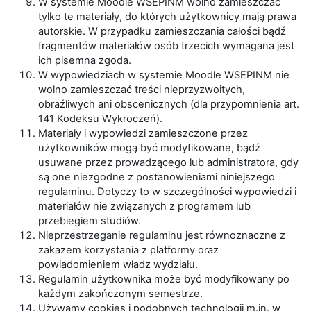
W systemie Moodle WSEPINM wolno zamieszczać
tylko te materiały, do których użytkownicy mają prawa
autorskie. W przypadku zamieszczania całości bądź
fragmentów materiałów osób trzecich wymagana jest
ich pisemna zgoda.
W wypowiedziach w systemie Moodle WSEPINM nie
wolno zamieszczać treści nieprzyzwoitych,
obraźliwych ani obscenicznych (dla przypomnienia art.
141 Kodeksu Wykroczeń).
Materiały i wypowiedzi zamieszczone przez
użytkowników mogą być modyfikowane, bądź
usuwane przez prowadzącego lub administratora, gdy
są one niezgodne z postanowieniami niniejszego
regulaminu. Dotyczy to w szczególności wypowiedzi i
materiałów nie związanych z programem lub
przebiegiem studiów.
Nieprzestrzeganie regulaminu jest równoznaczne z
zakazem korzystania z platformy oraz
powiadomieniem władz wydziału.
Regulamin użytkownika może być modyfikowany po
każdym zakończonym semestrze.
Używamy cookies i podobnych technologii m.in. w