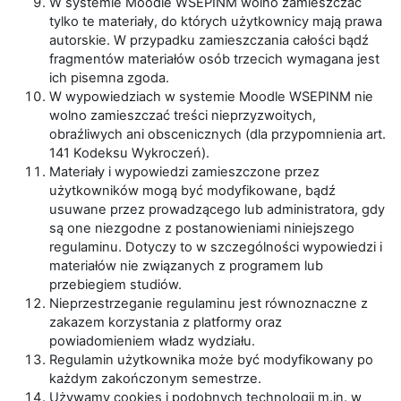
W systemie Moodle WSEPINM wolno zamieszczać
tylko te materiały, do których użytkownicy mają prawa
autorskie. W przypadku zamieszczania całości bądź
fragmentów materiałów osób trzecich wymagana jest
ich pisemna zgoda.
W wypowiedziach w systemie Moodle WSEPINM nie
wolno zamieszczać treści nieprzyzwoitych,
obraźliwych ani obscenicznych (dla przypomnienia art.
141 Kodeksu Wykroczeń).
Materiały i wypowiedzi zamieszczone przez
użytkowników mogą być modyfikowane, bądź
usuwane przez prowadzącego lub administratora, gdy
są one niezgodne z postanowieniami niniejszego
regulaminu. Dotyczy to w szczególności wypowiedzi i
materiałów nie związanych z programem lub
przebiegiem studiów.
Nieprzestrzeganie regulaminu jest równoznaczne z
zakazem korzystania z platformy oraz
powiadomieniem władz wydziału.
Regulamin użytkownika może być modyfikowany po
każdym zakończonym semestrze.
Używamy cookies i podobnych technologii m.in. w