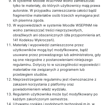
W systemie Moodle WSEPINM wolno zamieszczać
tylko te materiały, do których użytkownicy mają prawa
autorskie. W przypadku zamieszczania całości bądź
fragmentów materiałów osób trzecich wymagana jest
ich pisemna zgoda.
W wypowiedziach w systemie Moodle WSEPINM nie
wolno zamieszczać treści nieprzyzwoitych,
obraźliwych ani obscenicznych (dla przypomnienia art.
141 Kodeksu Wykroczeń).
Materiały i wypowiedzi zamieszczone przez
użytkowników mogą być modyfikowane, bądź
usuwane przez prowadzącego lub administratora, gdy
są one niezgodne z postanowieniami niniejszego
regulaminu. Dotyczy to w szczególności wypowiedzi i
materiałów nie związanych z programem lub
przebiegiem studiów.
Nieprzestrzeganie regulaminu jest równoznaczne z
zakazem korzystania z platformy oraz
powiadomieniem władz wydziału.
Regulamin użytkownika może być modyfikowany po
każdym zakończonym semestrze.
Używamy cookies i podobnych technologii m.in. w