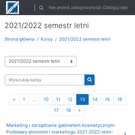
Przejdź do głównej zawartości
Nie jesteś zalogowany(a) (
Zaloguj się
)
Przełącznik wyszukiwarki
2021/2022 semestr letni
Strona główna
Kursy
2021/2022 semestr letni
Kategorie kursów
Wyszukaj kursy
Wyszukaj kursy
Poprzednia strona
Strona 1
Strona 10
Strona 11
Strona 12
Strona 13
Strona 14
Strona 15
Strona
«
1
…
10
11
12
13
14
15
16
Strona 17
Strona 18
Następna strona
17
18
»
Marketing i zarządzanie gabinetem kosmetycznym-
Podstawy ekonomii i marketingu 2021-2022-letni-