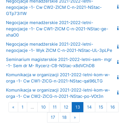
Negocjacje menadżerskie 2021-2022-letni-
negocjacje -1- Cw CW2-ZICM C-n-2021-NStac-
GTp73I1W
Negocjacje menadżerskie 2021-2022-letni-
negocjacje -1- Cw CW1-ZICM C-n-2021-NStac-ge-
xhaO0
Negocjacje menadżerskie 2021-2022-letni-
negocjacje -1- Wyk ZICM C-n-2021-NStac-UL-3pLPe
Seminarium magisterskie 2021-2022-letni-sem- mgr
-1- Sem dr M- Rycerz-CB-NStac-x8dVChDB
Komunikacja w organizacji 2021-2022-letni-kom-w-
orga -1- Cw CW1-ZICG-n-2021-NStac-qal96LTG
Komunikacja w organizacji 2021-2022-letni-kom-w-
orga -1- Cw CW2-ZICG-n-2021-NStac-po-VOt3n
Poprzednia strona
Strona 1
Strona 10
Strona 11
Strona 12
Strona 13
Strona 14
Strona 15
Strona
«
1
…
10
11
12
13
14
15
16
Strona 17
Strona 18
Następna strona
17
18
»