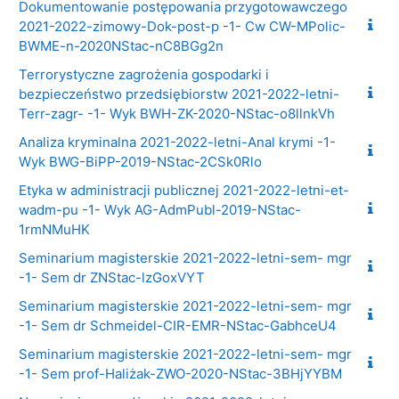
Dokumentowanie postępowania przygotowawczego
2021-2022-zimowy-Dok-post-p -1- Cw CW-MPolic-
BWME-n-2020NStac-nC8BGg2n
Terrorystyczne zagrożenia gospodarki i
bezpieczeństwo przedsiębiorstw 2021-2022-letni-
Terr-zagr- -1- Wyk BWH-ZK-2020-NStac-o8llnkVh
Analiza kryminalna 2021-2022-letni-Anal krymi -1-
Wyk BWG-BiPP-2019-NStac-2CSk0Rlo
Etyka w administracji publicznej 2021-2022-letni-et-
wadm-pu -1- Wyk AG-AdmPubl-2019-NStac-
1rmNMuHK
Seminarium magisterskie 2021-2022-letni-sem- mgr
-1- Sem dr ZNStac-lzGoxVYT
Seminarium magisterskie 2021-2022-letni-sem- mgr
-1- Sem dr Schmeidel-CIR-EMR-NStac-GabhceU4
Seminarium magisterskie 2021-2022-letni-sem- mgr
-1- Sem prof-Haliżak-ZWO-2020-NStac-3BHjYYBM