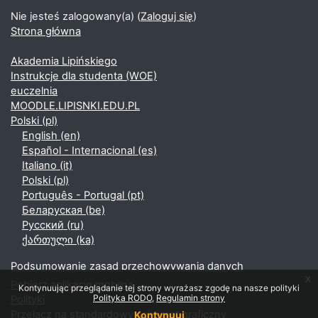
Nie jesteś zalogowany(a) (
Zaloguj się
)
Strona główna
Akademia Lipińskiego
Instrukcje dla studenta (WOE)
euczelnia
MOODLE.LIPISNKI.EDU.PL
Polski ‎(pl)‎
English ‎(en)‎
Español - Internacional ‎(es)‎
Italiano ‎(it)‎
Polski ‎(pl)‎
Português - Portugal ‎(pt)‎
Беларуская ‎(be)‎
Русский ‎(ru)‎
ქართული ‎(ka)‎
Podsumowanie zasad przechowywania danych
x
Pobierz aplikację mobilną
Kontynuując przeglądanie tej strony wyrażasz zgodę na nasze polityki
Polityka RODO
Regulamin strony
Polityki
Przełącz na standardowy schemat graficzny
Kontynuuj