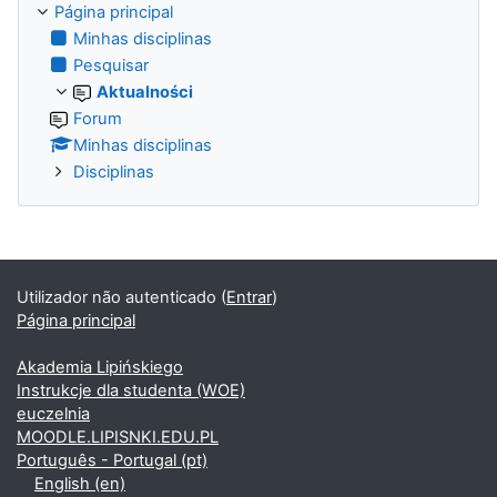
Página principal
Minhas disciplinas
Pesquisar
Aktualności
Forum
Minhas disciplinas
Disciplinas
Utilizador não autenticado (
Entrar
)
Página principal
Akademia Lipińskiego
Instrukcje dla studenta (WOE)
euczelnia
MOODLE.LIPISNKI.EDU.PL
Português - Portugal ‎(pt)‎
English ‎(en)‎