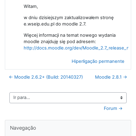
Witam,
w dniu dzisiejszym zaktualizowałem stronę
e.wseip.edu.pl do moodle 2.7.
Więcej informacji na temat nowego wydania
moodle znajduję się pod adresem:
http://docs.moodle.org/dev/Moodle_2.7_release_not
Hiperligação permanente
← Moodle 2.6.2+ (Build: 20140327)
Moodle 2.8.1 →
Ir para...
Forum →
Ignorar Navegação
Navegação