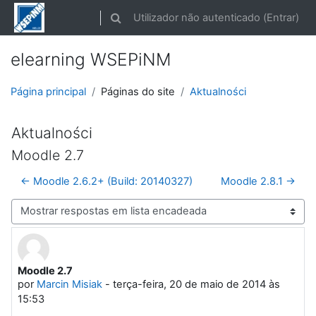
Ir para o conteúdo principal
Utilizador não autenticado (
Entrar
)
Alternar a entrada da pesquisa
elearning WSEPiNM
Página principal
Páginas do site
Aktualności
Aktualności
Moodle 2.7
← Moodle 2.6.2+ (Build: 20140327)
Moodle 2.8.1 →
Modo de visualização
Moodle 2.7
Número de respostas: 0
por
Marcin Misiak
-
terça-feira, 20 de maio de 2014 às
15:53