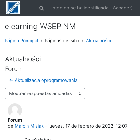
Salta al contenido principal
Usted no se ha identificado. (
Acceder
)
Selector de búsqueda de entrada
elearning WSEPiNM
Página Principal
Páginas del sitio
Aktualności
Aktualności
Forum
← Aktualizacja oprogramowania
Mostrar modo
Forum
Número de respuestas: 0
de
Marcin Misiak
-
jueves, 17 de febrero de 2022, 12:07
Dzień dobry