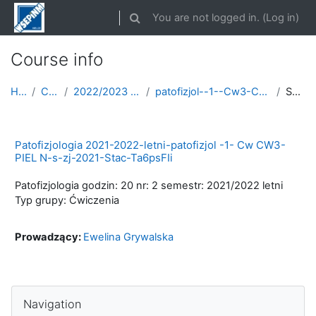
Skip to main content
You are not logged in. (
Log in
)
Toggle search input
Course info
Home
Courses
2022/2023 semestr zimowy
patofizjol--1--Cw3-CW3-ROK-2021-2022-letni
Summary
Patofizjologia 2021-2022-letni-patofizjol -1- Cw CW3-
PIEL N-s-zj-2021-Stac-Ta6psFIi
Patofizjologia godzin: 20 nr: 2 semestr: 2021/2022 letni
Typ grupy: Ćwiczenia
Prowadzący:
Ewelina Grywalska
Skip Navigation
Navigation