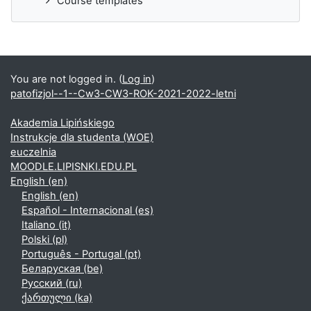
Course templates
You are not logged in. (
Log in
)
patofizjol--1--Cw3-CW3-ROK-2021-2022-letni
Akademia Lipińskiego
Instrukcje dla studenta (WOE)
euczelnia
MOODLE.LIPISNKI.EDU.PL
English ‎(en)‎
English ‎(en)‎
Español - Internacional ‎(es)‎
Italiano ‎(it)‎
Polski ‎(pl)‎
Português - Portugal ‎(pt)‎
Беларуская ‎(be)‎
Русский ‎(ru)‎
ქართული ‎(ka)‎