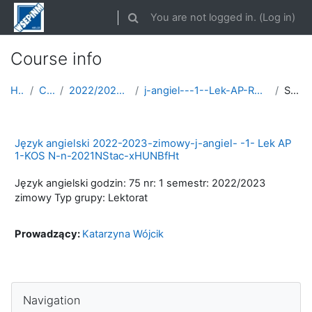
Skip to main content
You are not logged in. (
Log in
)
Toggle search input
Course info
Home
Courses
2022/2023 semestr zimowy
j-angiel---1--Lek-AP-ROK-2022-2023-zimowy/ AP 1/K...
Summary
Język angielski 2022-2023-zimowy-j-angiel- -1- Lek AP
1-KOS N-n-2021NStac-xHUNBfHt
Język angielski godzin: 75 nr: 1 semestr: 2022/2023
zimowy Typ grupy: Lektorat
Prowadzący:
Katarzyna Wójcik
Skip Navigation
Navigation