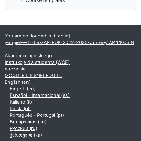
Course templates
You are not logged in. (
Log in
)
j-angiel---1--Lek-AP-ROK-2022-2023-zimowy/ AP 1/KOS N
Akademia Lipińskiego
Instrukcje dla studenta (WOE)
euczelnia
MOODLE.LIPISNKI.EDU.PL
English ‎(en)‎
English ‎(en)‎
Español - Internacional ‎(es)‎
Italiano ‎(it)‎
Polski ‎(pl)‎
Português - Portugal ‎(pt)‎
Беларуская ‎(be)‎
Русский ‎(ru)‎
ქართული ‎(ka)‎