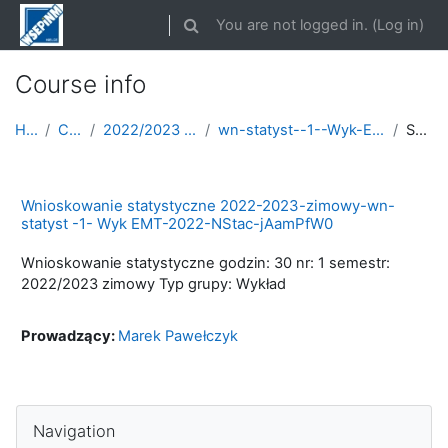
Skip to main content
You are not logged in. (
Log in
)
Toggle search input
Course info
Home
Courses
2022/2023 semestr zimowy
wn-statyst--1--Wyk-E-ROK-2022-2023-zimowy
Summary
Wnioskowanie statystyczne 2022-2023-zimowy-wn-
statyst -1- Wyk EMT-2022-NStac-jAamPfW0
Wnioskowanie statystyczne godzin: 30 nr: 1 semestr:
2022/2023 zimowy Typ grupy: Wykład
Prowadzący:
Marek Pawełczyk
Skip Navigation
Navigation