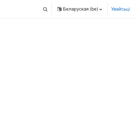
Беларуская ‎(be)‎
Увайсьці
Пераключыць увод пошуку