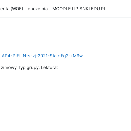
udenta (WOE)
euczelnia
MOODLE.LIPISNKI.EDU.PL
ek AP4-PIEL N-s-zj-2021-Stac-Fg2-kM9w
3 zimowy Typ grupy: Lektorat