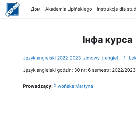
Прапусьціць да асноўнага кантэнту
Дом
Akademia Lipińskiego
Instrukcje dla st
Інфа курса
Język angielski 2022-2023-zimowy-j-angiel- -1- L
Język angielski godzin: 30 nr: 6 semestr: 2022/202
Prowadzący:
Piwońska Martyna