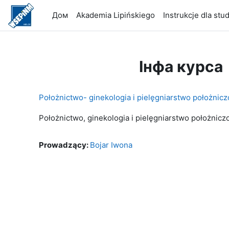
Прапусьціць да асноўнага кантэнту
Дом
Akademia Lipińskiego
Instrukcje dla st
Інфа курса
Położnictwo- ginekologia i pielęgniarstwo położni
Położnictwo, ginekologia i pielęgniarstwo położnicz
Prowadzący:
Bojar Iwona