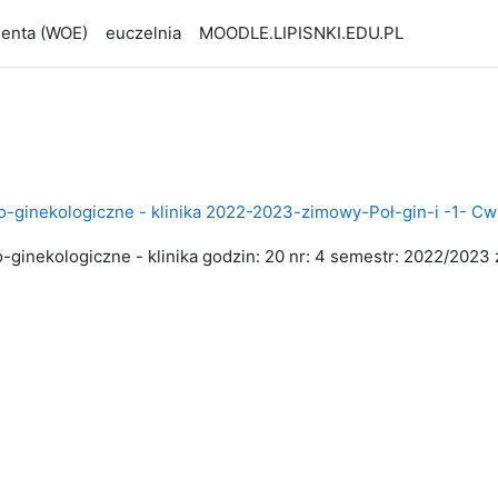
udenta (WOE)
euczelnia
MOODLE.LIPISNKI.EDU.PL
czo-ginekologiczne - klinika 2022-2023-zimowy-Poł-gin-i -1-
o-ginekologiczne - klinika godzin: 20 nr: 4 semestr: 2022/202