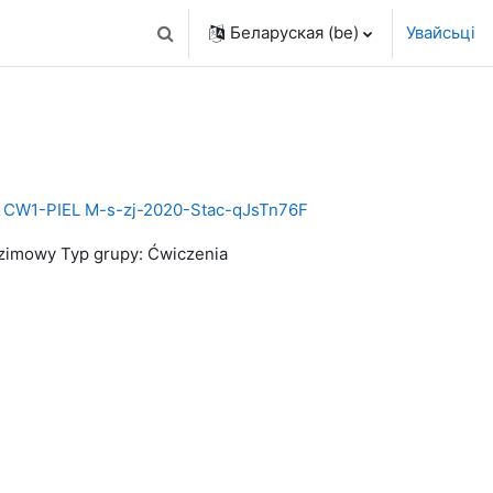
Беларуская ‎(be)‎
Увайсьці
Пераключыць увод пошуку
 Cw CW1-PIEL M-s-zj-2020-Stac-qJsTn76F
3 zimowy Typ grupy: Ćwiczenia