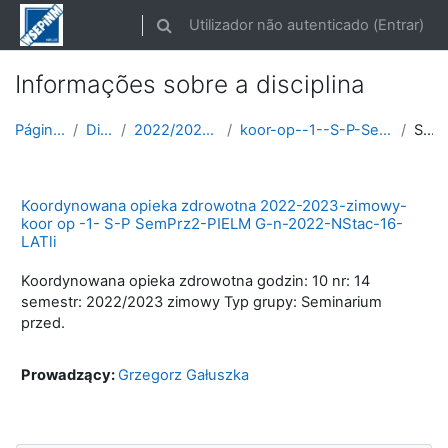
Ir para o conteúdo principal
Utilizador não autenticado (
Entrar
)
Alternar a entrada da pesquisa
Informações sobre a disciplina
Página principal
Disciplinas
2022/2023 semestr zimowy
koor-op--1--S-P-SemP-ROK-2022-2023-zimowy
Sumário
Koordynowana opieka zdrowotna 2022-2023-zimowy-
koor op -1- S-P SemPrz2-PIELM G-n-2022-NStac-16-
LATli
Koordynowana opieka zdrowotna godzin: 10 nr: 14
semestr: 2022/2023 zimowy Typ grupy: Seminarium
przed.
Prowadzący:
Grzegorz Gałuszka