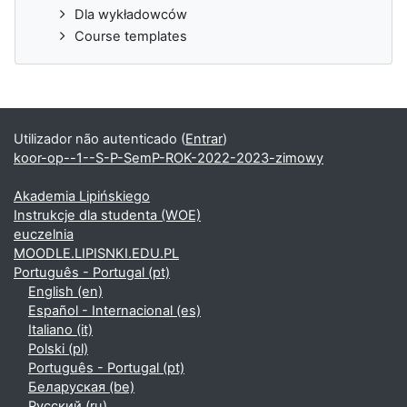
Dla wykładowców
Course templates
Utilizador não autenticado (
Entrar
)
koor-op--1--S-P-SemP-ROK-2022-2023-zimowy
Akademia Lipińskiego
Instrukcje dla studenta (WOE)
euczelnia
MOODLE.LIPISNKI.EDU.PL
Português - Portugal ‎(pt)‎
English ‎(en)‎
Español - Internacional ‎(es)‎
Italiano ‎(it)‎
Polski ‎(pl)‎
Português - Portugal ‎(pt)‎
Беларуская ‎(be)‎
Русский ‎(ru)‎