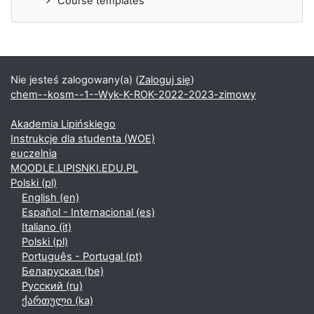
Course templates
Nie jesteś zalogowany(a) (
Zaloguj się
)
chem--kosm--1--Wyk-K-ROK-2022-2023-zimowy
Akademia Lipińskiego
Instrukcje dla studenta (WOE)
euczelnia
MOODLE.LIPISNKI.EDU.PL
Polski ‎(pl)‎
English ‎(en)‎
Español - Internacional ‎(es)‎
Italiano ‎(it)‎
Polski ‎(pl)‎
Português - Portugal ‎(pt)‎
Беларуская ‎(be)‎
Русский ‎(ru)‎
ქართული ‎(ka)‎