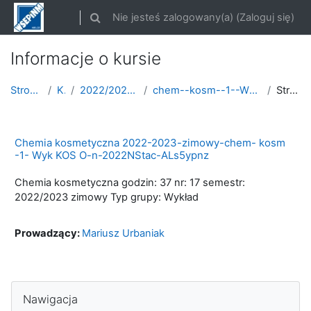
Przejdź do głównej zawartości
Nie jesteś zalogowany(a) (
Zaloguj się
)
Przełącznik wyszukiwarki
Informacje o kursie
Strona główna
Kursy
2022/2023 semestr zimowy
chem--kosm--1--Wyk-K-ROK-2022-2023-zimowy
Streszczenie
Chemia kosmetyczna 2022-2023-zimowy-chem- kosm
-1- Wyk KOS O-n-2022NStac-ALs5ypnz
Chemia kosmetyczna godzin: 37 nr: 17 semestr:
2022/2023 zimowy Typ grupy: Wykład
Prowadzący:
Mariusz Urbaniak
Pomiń Nawigacja
Nawigacja