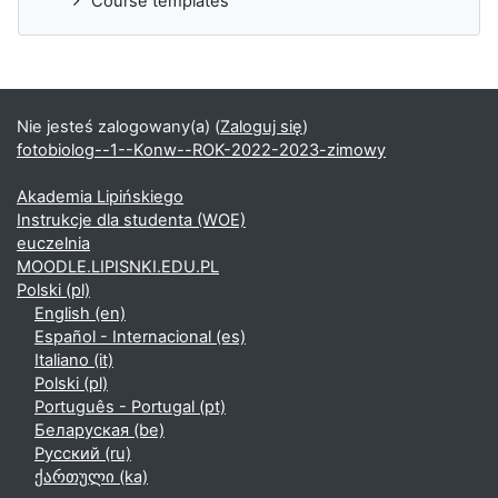
Course templates
Nie jesteś zalogowany(a) (
Zaloguj się
)
fotobiolog--1--Konw--ROK-2022-2023-zimowy
Akademia Lipińskiego
Instrukcje dla studenta (WOE)
euczelnia
MOODLE.LIPISNKI.EDU.PL
Polski ‎(pl)‎
English ‎(en)‎
Español - Internacional ‎(es)‎
Italiano ‎(it)‎
Polski ‎(pl)‎
Português - Portugal ‎(pt)‎
Беларуская ‎(be)‎
Русский ‎(ru)‎
ქართული ‎(ka)‎