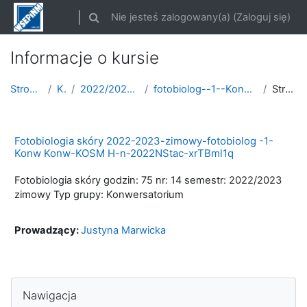
Przejdź do głównej zawartości
Nie jesteś zalogowany(a) (
Zaloguj się
)
Przełącznik wyszukiwarki
Informacje o kursie
Strona główna
Kursy
2022/2023 semestr zimowy
fotobiolog--1--Konw--ROK-2022-2023-zimowy
Streszczenie
Fotobiologia skóry 2022-2023-zimowy-fotobiolog -1-
Konw Konw-KOSM H-n-2022NStac-xrTBml1q
Fotobiologia skóry godzin: 75 nr: 14 semestr: 2022/2023
zimowy Typ grupy: Konwersatorium
Prowadzący:
Justyna Marwicka
Pomiń Nawigacja
Nawigacja