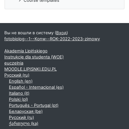
Course templates
Вы не вошли в систему (
Вход
)
fotobiolog--1--Konw--ROK-2022-2023-zimowy
Akademia Lipińskiego
Instrukcje dla studenta (WOE)
euczelnia
MOODLE.LIPISNKI.EDU.PL
Русский ‎(ru)‎
English ‎(en)‎
Español - Internacional ‎(es)‎
Italiano ‎(it)‎
Polski ‎(pl)‎
Português - Portugal ‎(pt)‎
Беларуская ‎(be)‎
Русский ‎(ru)‎
ქართული ‎(ka)‎