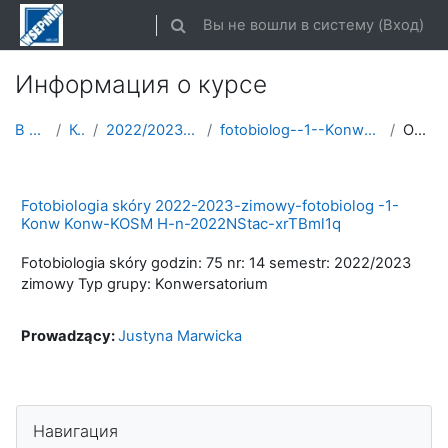
Перейти к основному содержанию
Вы не вошли в систему (
Вход
)
Изменить данные поисковой строки
Информация о курсе
В начало
Курсы
2022/2023 semestr zimowy
fotobiolog--1--Konw--ROK-2022-2023-zimowy
Описание
Fotobiologia skóry 2022-2023-zimowy-fotobiolog -1-
Konw Konw-KOSM H-n-2022NStac-xrTBml1q
Fotobiologia skóry godzin: 75 nr: 14 semestr: 2022/2023
zimowy Typ grupy: Konwersatorium
Prowadzący:
Justyna Marwicka
Пропустить Навигация
Навигация