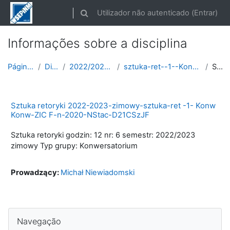
Ir para o conteúdo principal
Utilizador não autenticado (
Entrar
)
Alternar a entrada da pesquisa
Informações sobre a disciplina
Página principal
Disciplinas
2022/2023 semestr zimowy
sztuka-ret--1--Konw--ROK-2022-2023-zimowy
Sumário
Sztuka retoryki 2022-2023-zimowy-sztuka-ret -1- Konw
Konw-ZIC F-n-2020-NStac-D21CSzJF
Sztuka retoryki godzin: 12 nr: 6 semestr: 2022/2023
zimowy Typ grupy: Konwersatorium
Prowadzący:
Michał Niewiadomski
Ignorar Navegação
Navegação