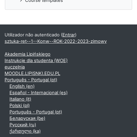
Course templates
Utilizador não autenticado (
Entrar
)
sztuka-ret--1--Konw--ROK-2022-2023-zimowy
Akademia Lipińskiego
Instrukcje dla studenta (WOE)
euczelnia
MOODLE.LIPISNKI.EDU.PL
Português - Portugal ‎(pt)‎
English ‎(en)‎
Español - Internacional ‎(es)‎
Italiano ‎(it)‎
Polski ‎(pl)‎
Português - Portugal ‎(pt)‎
Беларуская ‎(be)‎
Русский ‎(ru)‎
ქართული ‎(ka)‎