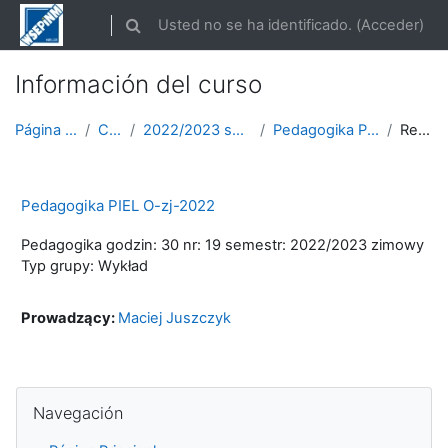
Salta al contenido principal
Usted no se ha identificado. (
Acceder
)
Selector de búsqueda de entrada
Información del curso
Página Principal
Cursos
2022/2023 semestr zimowy
Pedagogika PIEL O-zj-2022
Resumen
Pedagogika PIEL O-zj-2022
Pedagogika godzin: 30 nr: 19 semestr: 2022/2023 zimowy
Typ grupy: Wykład
Prowadzący:
Maciej Juszczyk
Salta Navegación
Navegación