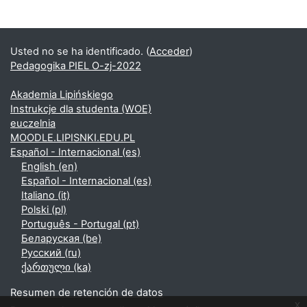
Usted no se ha identificado. (
Acceder
)
Pedagogika PIEL O-zj-2022
Akademia Lipińskiego
Instrukcje dla studenta (WOE)
euczelnia
MOODLE.LIPISNKI.EDU.PL
Español - Internacional ‎(es)‎
English ‎(en)‎
Español - Internacional ‎(es)‎
Italiano ‎(it)‎
Polski ‎(pl)‎
Português - Portugal ‎(pt)‎
Беларуская ‎(be)‎
Русский ‎(ru)‎
ქართული ‎(ka)‎
Resumen de retención de datos
x