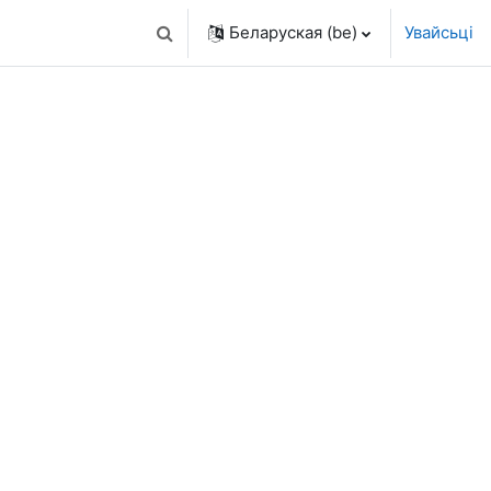
Беларуская ‎(be)‎
Увайсьці
Пераключыць увод пошуку