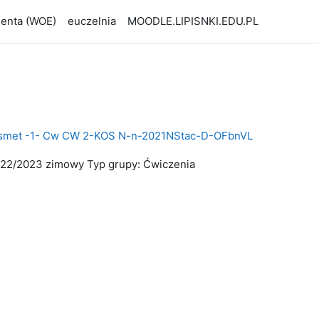
udenta (WOE)
euczelnia
MOODLE.LIPISNKI.EDU.PL
smet -1- Cw CW 2-KOS N-n-2021NStac-D-OFbnVL
2022/2023 zimowy Typ grupy: Ćwiczenia