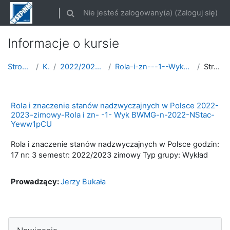
Przejdź do głównej zawartości
Nie jesteś zalogowany(a) (
Zaloguj się
)
Przełącznik wyszukiwarki
Informacje o kursie
Strona główna
Kursy
2022/2023 semestr zimowy
Rola-i-zn---1--Wyk-B-ROK-2022-2023-zimowy
Streszczenie
Rola i znaczenie stanów nadzwyczajnych w Polsce 2022-
2023-zimowy-Rola i zn- -1- Wyk BWMG-n-2022-NStac-
Yeww1pCU
Rola i znaczenie stanów nadzwyczajnych w Polsce godzin:
17 nr: 3 semestr: 2022/2023 zimowy Typ grupy: Wykład
Prowadzący:
Jerzy Bukała
Pomiń Nawigacja