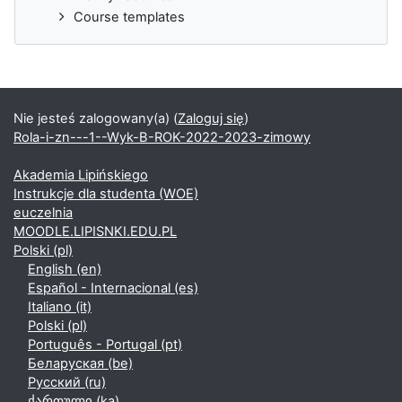
Course templates
Nie jesteś zalogowany(a) (
Zaloguj się
)
Rola-i-zn---1--Wyk-B-ROK-2022-2023-zimowy
Akademia Lipińskiego
Instrukcje dla studenta (WOE)
euczelnia
MOODLE.LIPISNKI.EDU.PL
Polski ‎(pl)‎
English ‎(en)‎
Español - Internacional ‎(es)‎
Italiano ‎(it)‎
Polski ‎(pl)‎
Português - Portugal ‎(pt)‎
Беларуская ‎(be)‎
Русский ‎(ru)‎
ქართული ‎(ka)‎