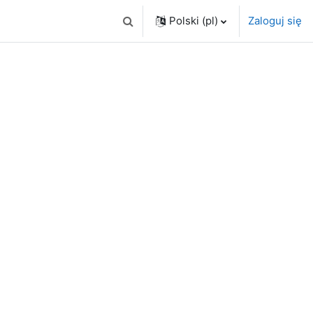
Polski ‎(pl)‎
Zaloguj się
Przełącznik wyszukiwarki