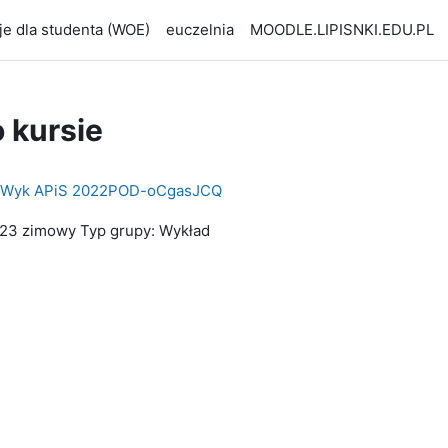
je dla studenta (WOE)
euczelnia
MOODLE.LIPISNKI.EDU.PL
o kursie
1- Wyk APiS 2022POD-oCgasJCQ
2023 zimowy Typ grupy: Wykład