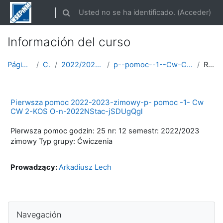
Salta al contenido principal
Usted no se ha identificado. (
Acceder
)
Selector de búsqueda de entrada
Información del curso
Página Principal
Cursos
2022/2023 semestr zimowy
p--pomoc--1--Cw-CW-2-ROK-2022-2023-zimowy
Resumen
Pierwsza pomoc 2022-2023-zimowy-p- pomoc -1- Cw
CW 2-KOS O-n-2022NStac-jSDUgQgl
Pierwsza pomoc godzin: 25 nr: 12 semestr: 2022/2023
zimowy Typ grupy: Ćwiczenia
Prowadzący:
Arkadiusz Lech
Salta Navegación
Navegación