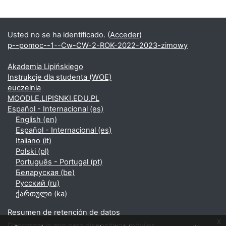
Usted no se ha identificado. (
Acceder
)
p--pomoc--1--Cw-CW-2-ROK-2022-2023-zimowy
Akademia Lipińskiego
Instrukcje dla studenta (WOE)
euczelnia
MOODLE.LIPISNKI.EDU.PL
Español - Internacional ‎(es)‎
English ‎(en)‎
Español - Internacional ‎(es)‎
Italiano ‎(it)‎
Polski ‎(pl)‎
Português - Portugal ‎(pt)‎
Беларуская ‎(be)‎
Русский ‎(ru)‎
ქართული ‎(ka)‎
Resumen de retención de datos
x
Descargar la app para dispositivos móviles