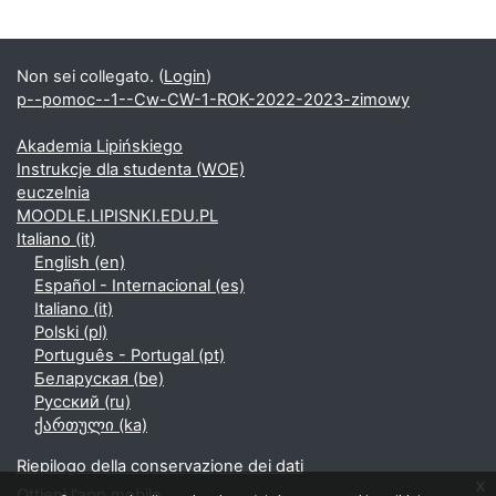
Non sei collegato. (
Login
)
p--pomoc--1--Cw-CW-1-ROK-2022-2023-zimowy
Akademia Lipińskiego
Instrukcje dla studenta (WOE)
euczelnia
MOODLE.LIPISNKI.EDU.PL
Italiano ‎(it)‎
English ‎(en)‎
Español - Internacional ‎(es)‎
Italiano ‎(it)‎
Polski ‎(pl)‎
Português - Portugal ‎(pt)‎
Беларуская ‎(be)‎
Русский ‎(ru)‎
ქართული ‎(ka)‎
Riepilogo della conservazione dei dati
x
Ottieni l'app mobile