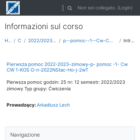
Vai al contenuto principale
Non sei collegato. (
Login
)
Attiva/disattiva input di ricerca
Informazioni sul corso
Home
Corsi
2022/2023 semestr zimowy
p--pomoc--1--Cw-CW-1-ROK-2022-2023-zimowy
Introduzione
Pierwsza pomoc 2022-2023-zimowy-p- pomoc -1- Cw
CW 1-KOS O-n-2022NStac-Ho-j-2wT
Pierwsza pomoc godzin: 25 nr: 12 semestr: 2022/2023
zimowy Typ grupy: Ćwiczenia
Prowadzący:
Arkadiusz Lech
Salta Navigazione
Navigazione