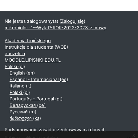
Nie jesteś zalogowany(a) (
Zaloguj się
)
mikrobiolo--1--Wyk-P-ROK-2022-2023-zimowy
Akademia Lipińskiego
Instrukcje dla studenta (WOE)
euczelnia
MOODLE.LIPISNKI.EDU.PL
Polski ‎(pl)‎
English ‎(en)‎
Español - Internacional ‎(es)‎
Italiano ‎(it)‎
Polski ‎(pl)‎
Português - Portugal ‎(pt)‎
Беларуская ‎(be)‎
Русский ‎(ru)‎
ქართული ‎(ka)‎
Podsumowanie zasad przechowywania danych
x
Pobierz aplikację mobilną