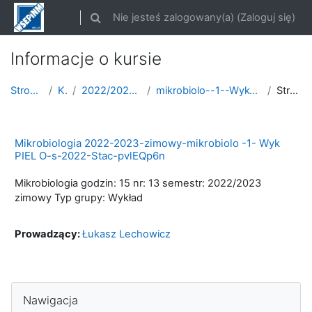
Przejdź do głównej zawartości
Nie jesteś zalogowany(a) (
Zaloguj się
)
Przełącznik wyszukiwarki
Informacje o kursie
Strona główna
Kursy
2022/2023 semestr zimowy
mikrobiolo--1--Wyk-P-ROK-2022-2023-zimowy
Streszczenie
Mikrobiologia 2022-2023-zimowy-mikrobiolo -1- Wyk
PIEL O-s-2022-Stac-pvlEQp6n
Mikrobiologia godzin: 15 nr: 13 semestr: 2022/2023
zimowy Typ grupy: Wykład
Prowadzący:
Łukasz Lechowicz
Pomiń Nawigacja
Nawigacja