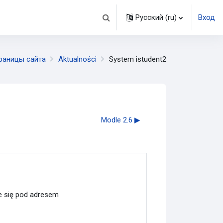
Русский ‎(ru)‎
Вход
Изменить данные поисковой стро
раницы сайта
Aktualności
System istudent2
Modle 2.6 ▶︎
je się pod adresem