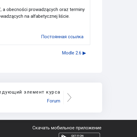
", a obecności prowadzących oraz terminy
adzących na alfabetycznej liście.
Постоянная ссылка
Modle 2.6 ▶︎
едующий элемент курса
Forum
Скачать мобильное приложение