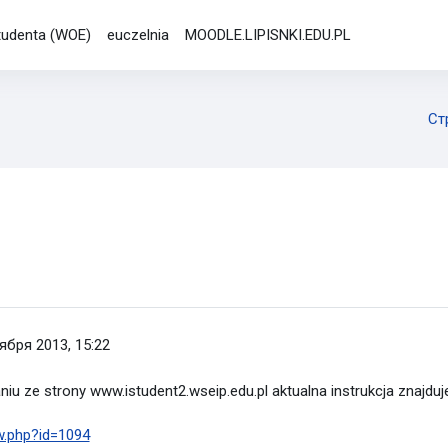
studenta (WOE)
euczelnia
MOODLE.LIPISNKI.EDU.PL
Ст
ября 2013, 15:22
u ze strony www.istudent2.wseip.edu.pl aktualna instrukcja znajdu
ew.php?id=1094