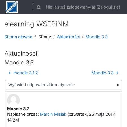
Przejdź do głównej zawartości
Nie jesteś zalogowany(a) (
Zaloguj się
)
Przełącznik wyszukiwarki
elearning WSEPiNM
Strona główna
Strony
Aktualności
Moodle 3.3
Aktualności
Moodle 3.3
← moodle 3.1.2
Moodle 3.3 →
Sposób wyświetlania
Moodle 3.3
Liczba odpowiedzi: 0
Napisane przez:
Marcin Misiak
(
czwartek, 25 maja 2017,
14:24
)