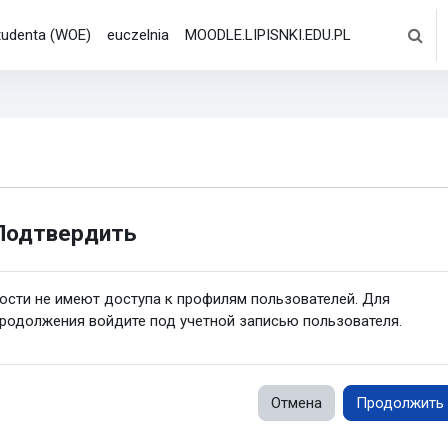
studenta (WOE)
euczelnia
MOODLE.LIPISNKI.EDU.PL
Измен
Подтвердить
ости не имеют доступа к профилям пользователей. Для
родолжения войдите под учетной записью пользователя.
Отмена
Продолжить