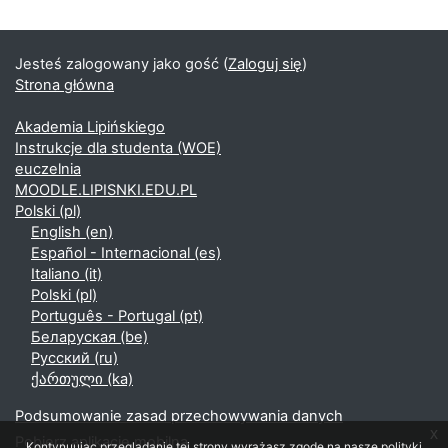
Jesteś zalogowany jako gość (
Zaloguj się
)
Strona główna
Akademia Lipińskiego
Instrukcje dla studenta (WOE)
euczelnia
MOODLE.LIPISNKI.EDU.PL
Polski ‎(pl)‎
English ‎(en)‎
Español - Internacional ‎(es)‎
Italiano ‎(it)‎
Polski ‎(pl)‎
Português - Portugal ‎(pt)‎
Беларуская ‎(be)‎
Русский ‎(ru)‎
ქართული ‎(ka)‎
Podsumowanie zasad przechowywania danych
x
Pobierz aplikację mobilną
Kontynuując przeglądanie tej strony wyrażasz zgodę na nasze polityki