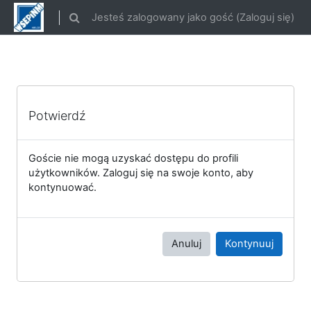
Przejdź do głównej zawartości
Jesteś zalogowany jako gość (
Zaloguj się
)
Przełącznik wyszukiwarki
Potwierdź
Goście nie mogą uzyskać dostępu do profili
użytkowników. Zaloguj się na swoje konto, aby
kontynuować.
Anuluj
Kontynuuj