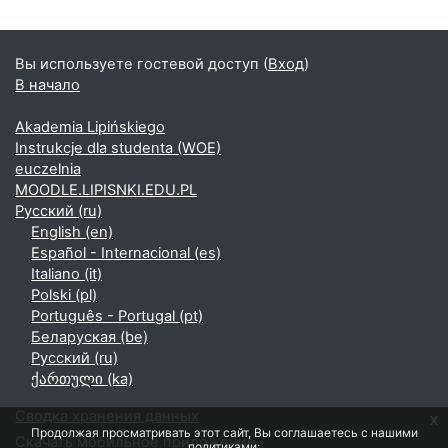
Вы используете гостевой доступ (
Вход
)
В начало
Akademia Lipińskiego
Instrukcje dla studenta (WOE)
euczelnia
MOODLE.LIPISNKI.EDU.PL
Русский ‎(ru)‎
English ‎(en)‎
Español - Internacional ‎(es)‎
Italiano ‎(it)‎
Polski ‎(pl)‎
Português - Portugal ‎(pt)‎
Беларуская ‎(be)‎
Русский ‎(ru)‎
ქართული ‎(ka)‎
Сводка хранения данных
x
Продолжая просматривать этот сайт, Вы соглашаетесь с нашими
Скачать мобильное приложение
политиками: