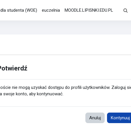
e dla studenta (WOE)
euczelnia
MOODLE.LIPISNKI.EDU.PL
Prze
Potwierdź
oście nie mogą uzyskać dostępu do profili użytkowników. Zaloguj si
a swoje konto, aby kontynuować.
Anuluj
Kontynuuj