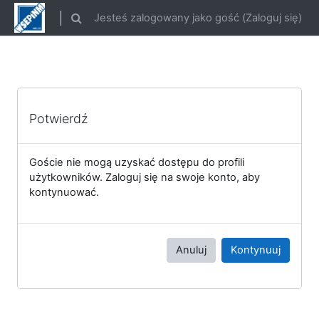
Przejdź do głównej zawartości
Jesteś zalogowany jako gość (
Zaloguj się
)
Przełącznik wyszukiwarki
Potwierdź
Goście nie mogą uzyskać dostępu do profili
użytkowników. Zaloguj się na swoje konto, aby
kontynuować.
Anuluj
Kontynuuj