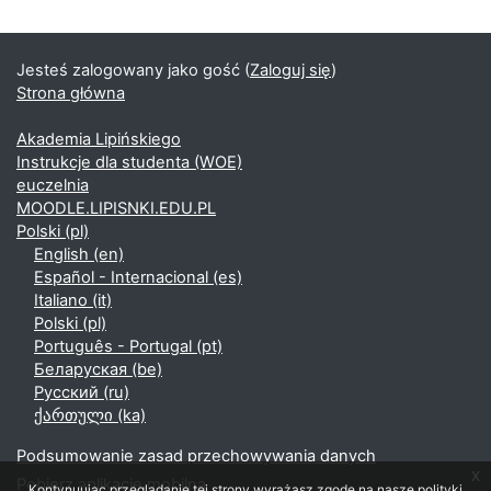
Jesteś zalogowany jako gość (
Zaloguj się
)
Strona główna
Akademia Lipińskiego
Instrukcje dla studenta (WOE)
euczelnia
MOODLE.LIPISNKI.EDU.PL
Polski ‎(pl)‎
English ‎(en)‎
Español - Internacional ‎(es)‎
Italiano ‎(it)‎
Polski ‎(pl)‎
Português - Portugal ‎(pt)‎
Беларуская ‎(be)‎
Русский ‎(ru)‎
ქართული ‎(ka)‎
Podsumowanie zasad przechowywania danych
x
Pobierz aplikację mobilną
Kontynuując przeglądanie tej strony wyrażasz zgodę na nasze polityki