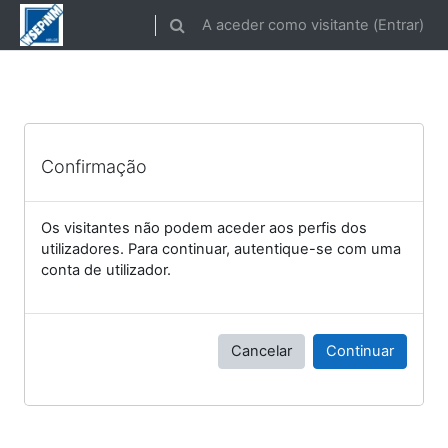
Ir para o conteúdo principal
A aceder como visitante (
Entrar
)
Alternar a entrada da pesquisa
Confirmação
Os visitantes não podem aceder aos perfis dos
utilizadores. Para continuar, autentique-se com uma
conta de utilizador.
Cancelar
Continuar