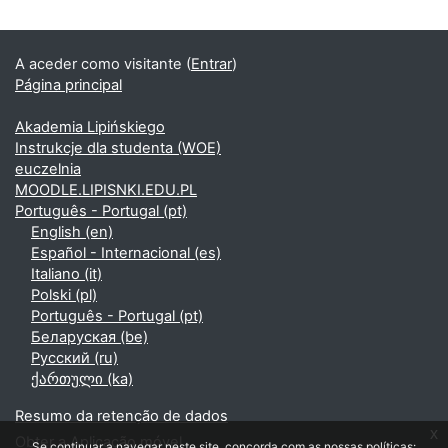
A aceder como visitante (
Entrar
)
Página principal
Akademia Lipińskiego
Instrukcje dla studenta (WOE)
euczelnia
MOODLE.LIPISNKI.EDU.PL
Português - Portugal ‎(pt)‎
English ‎(en)‎
Español - Internacional ‎(es)‎
Italiano ‎(it)‎
Polski ‎(pl)‎
Português - Portugal ‎(pt)‎
Беларуская ‎(be)‎
Русский ‎(ru)‎
ქართული ‎(ka)‎
Resumo da retenção de dados
x
Obter a Aplicação móvel
Se continuar a navegar neste site, concorda com as nossas políticas: