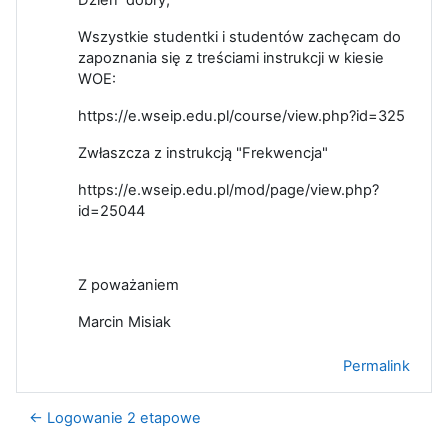
Wszystkie studentki i studentów zachęcam do
zapoznania się z treściami instrukcji w kiesie
WOE:
https://e.wseip.edu.pl/course/view.php?id=325
Zwłaszcza z instrukcją "Frekwencja"
https://e.wseip.edu.pl/mod/page/view.php?
id=25044
Z poważaniem
Marcin Misiak
Permalink
← Logowanie 2 etapowe