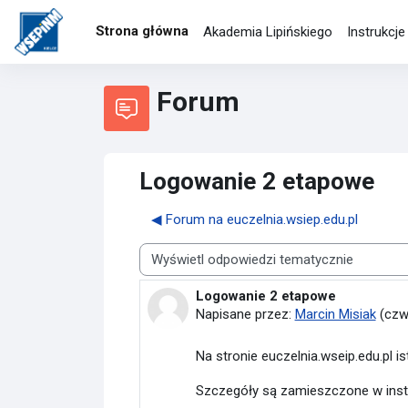
Przejdź do głównej zawartości
Strona główna
Akademia Lipińskiego
Instrukcj
Forum
Logowanie 2 etapowe
◀︎ Forum na euczelnia.wsiep.edu.pl
Sposób wyświetlania
Logowanie 2 etapowe
Liczba odpowiedzi: 0
Napisane przez:
Marcin Misiak
(
czw
Na stronie euczelnia.wseip.edu.pl i
Szczegóły są zamieszczone w instr