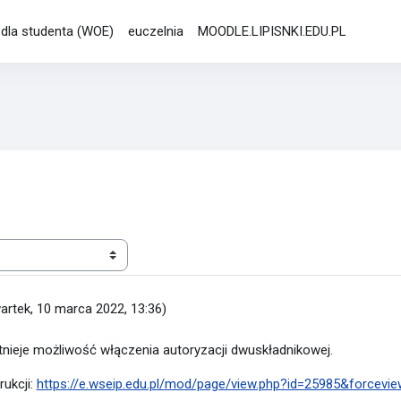
e dla studenta (WOE)
euczelnia
MOODLE.LIPISNKI.EDU.PL
artek, 10 marca 2022, 13:36
)
stnieje możliwość włączenia autoryzacji dwuskładnikowej.
ukcji:
https://e.wseip.edu.pl/mod/page/view.php?id=25985&forcevi