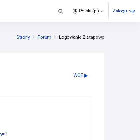
Polski ‎(pl)‎
Zaloguj się
Przełącznik wyszukiwarki
Strony
Forum
Logowanie 2 etapowe
WOE ▶︎
ew=1