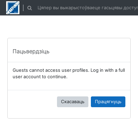
Прапусьціць да асноўнага кантэнту
Цяпер вы выкарыстоўваеце гасьцявы доступ
Пераключыць увод пошуку
Пацьвердзіць
Guests cannot access user profiles. Log in with a full
user account to continue.
Скасаваць
Працягнуць