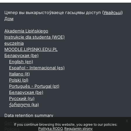
Цяпер вы выкарыстоўваеце гасьцявы доступ (
Увайсьці
)
Дом
Akademia Lipińskiego
Instrukcje dla studenta (WOE)
euczelnia
MOODLE.LIPISNKI.EDU.PL
Беларуская ‎(be)‎
English ‎(en)‎
Español - Internacional ‎(es)‎
Italiano ‎(it)‎
Polski ‎(pl)‎
Português - Portugal ‎(pt)‎
Беларуская ‎(be)‎
Русский ‎(ru)‎
ქართული ‎(ka)‎
Data retention summary
x
Get the mobile app
If you continue browsing this website, you agree to our policies:
Polityka RODO
Regulamin strony
Policies